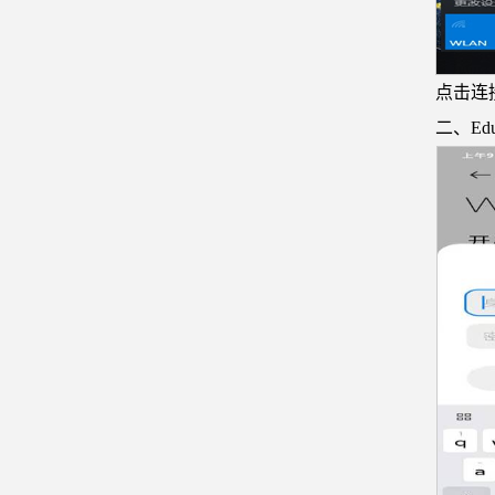
点击连
二、E