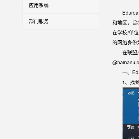
应用系统
Edur
部门服务
和地区，旨
在学校/单位
的网络身份
在联盟
@haina
一、Ed
1、找