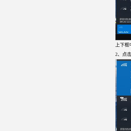
上下框中
2、点