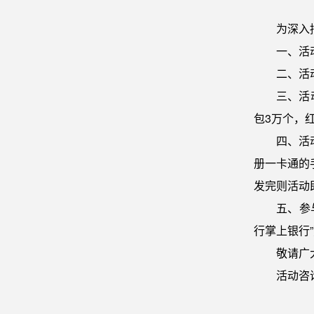
为深入
一、活
二、活
三、活
包3万个，
四、活
册一卡通的
发完则活动
五、参
行掌上银行
敬请广
活动咨询